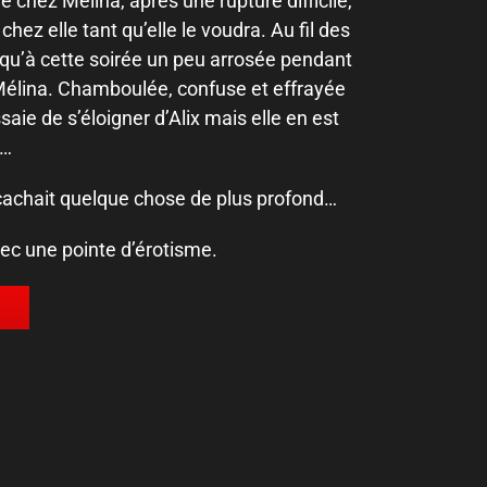
 chez Mélina, après une rupture difficile,
chez elle tant qu’elle le voudra. Au fil des
usqu’à cette soirée un peu arrosée pendant
e Mélina. Chamboulée, confuse et effrayée
aie de s’éloigner d’Alix mais elle en est
e…
, cachait quelque chose de plus profond…
c une pointe d’érotisme.