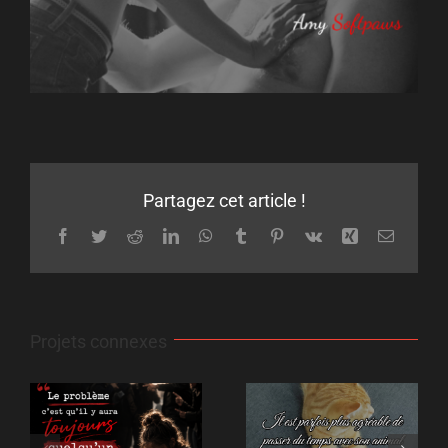
Partagez cet article !
Facebook
Twitter
Reddit
LinkedIn
WhatsApp
Tumblr
Pinterest
Vk
Xing
Email
Projets connexes