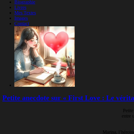
Biographie
Livres
Mes Textes
Images
Contact
Petite anecdote sur « First Love : Le véri
Petit
entre 
Marina, l’héroïne