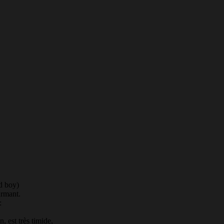
d boy)
armant.
:
, est très timide,