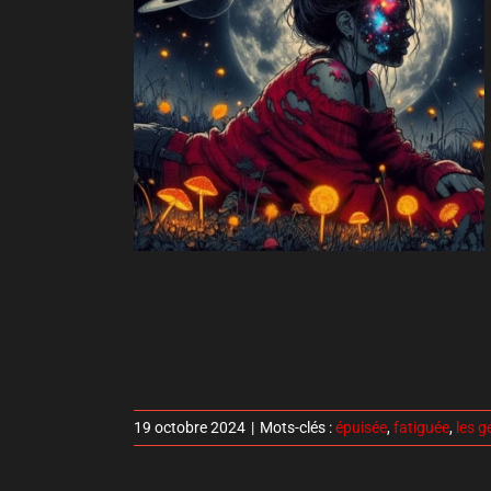
19 octobre 2024
|
Mots-clés :
épuisée
,
fatiguée
,
les g