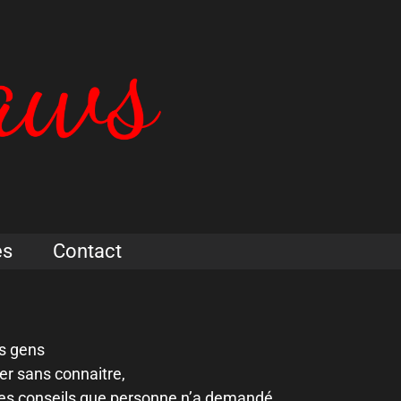
es
Contact
es gens
er sans connaitre,
 des conseils que personne n’a demandé.