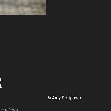
 !
i.
© Amy Softpaws
ent liés »