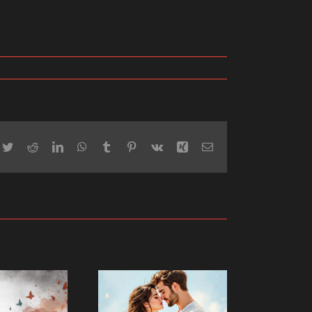
cebook
Twitter
Reddit
LinkedIn
WhatsApp
Tumblr
Pinterest
Vk
Xing
Email