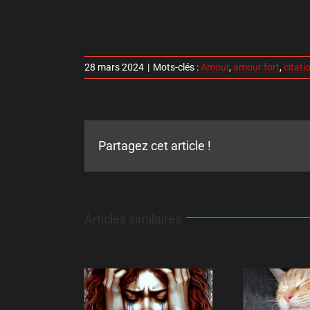
28 mars 2024
|
Mots-clés :
Amour
,
amour fort
,
citati
Partagez cet article !
Articles similaires