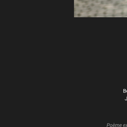
B
J
Poème ext