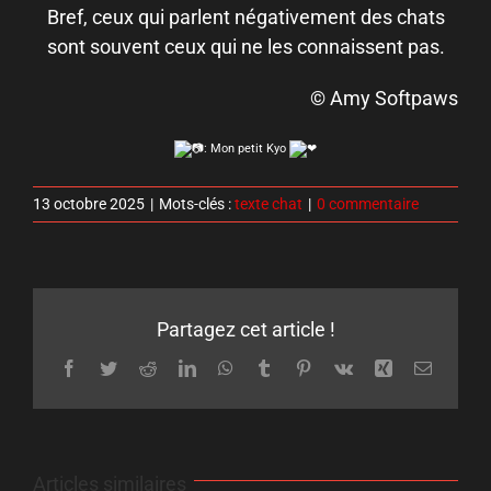
Bref, ceux qui parlent négativement des chats
sont souvent ceux qui ne les connaissent pas.
© Amy Softpaws
: Mon petit Kyo
13 octobre 2025
|
Mots-clés :
texte chat
|
0 commentaire
Partagez cet article !
Facebook
Twitter
Reddit
LinkedIn
WhatsApp
Tumblr
Pinterest
Vk
Xing
Email
Articles similaires