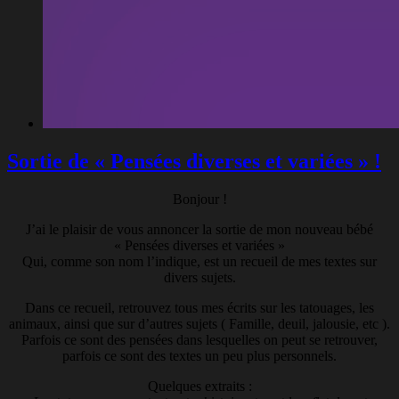
Sortie de « Pensées diverses et variées » !
Bonjour !
J’ai le plaisir de vous annoncer la sortie de mon nouveau bébé
« Pensées diverses et variées »
Qui, comme son nom l’indique, est un recueil de mes textes sur
divers sujets.
Dans ce recueil, retrouvez tous mes écrits sur les tatouages, les
animaux, ainsi que sur d’autres sujets ( Famille, deuil, jalousie, etc ).
Parfois ce sont des pensées dans lesquelles on peut se retrouver,
parfois ce sont des textes un peu plus personnels.
Quelques extraits :