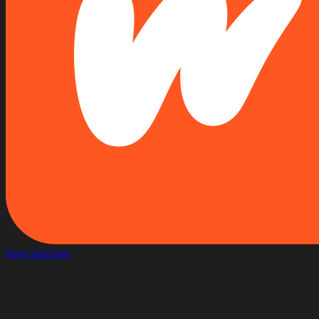
Tiktok
YouTube
Page load link
Aller
en
haut