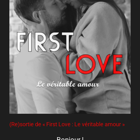
(Re)sortie de « First Love : Le véritable amour »
Bonjour !