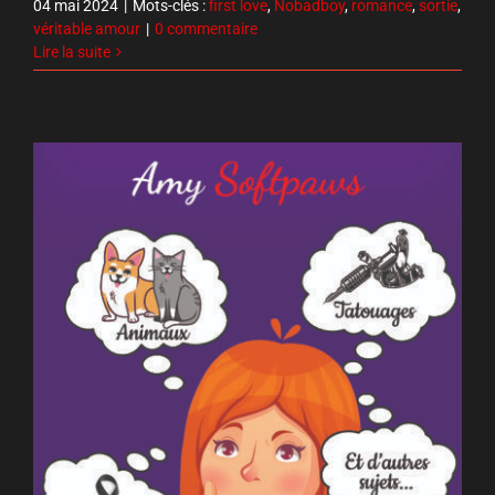
04 mai 2024
|
Mots-clés :
first love
,
Nobadboy
,
romance
,
sortie
,
véritable amour
|
0 commentaire
Lire la suite