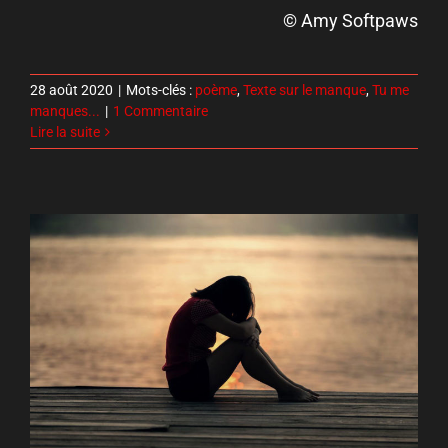
© Amy Softpaws
28 août 2020
|
Mots-clés :
poème
,
Texte sur le manque
,
Tu me
manques...
|
1 Commentaire
Lire la suite