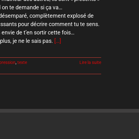
nd on te demande si ça va…
é, désemparé, complètement explosé de
issants pour décrire comment tu te sens.
nvie de t’en sortir cette fois…
plus, je ne le sais pas.
[…]
pression
,
texte
Lire la suite