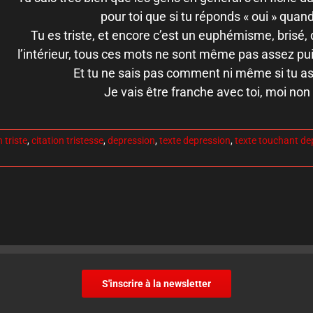
pour toi que si tu réponds « oui » qua
Tu es triste, et encore c’est un euphémisme, bris
l’intérieur, tous ces mots ne sont même pas assez pu
Et tu ne sais pas comment ni même si tu as e
Je vais être franche avec toi, moi non 
n triste
,
citation tristesse
,
depression
,
texte depression
,
texte touchant de
S'inscrire à la newsletter