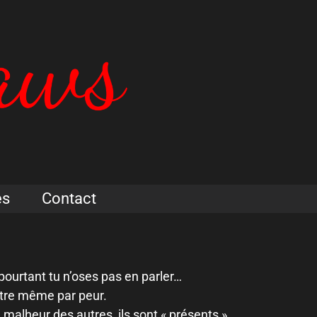
es
Contact
t pourtant tu n’oses pas en parler…
être même par peur.
 malheur des autres, ils sont « présents »